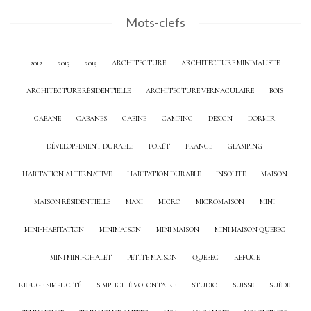
Mots-clefs
2012
2013
2015
ARCHITECTURE
ARCHITECTURE MINIMALISTE
ARCHITECTURE RÉSIDENTIELLE
ARCHITECTURE VERNACULAIRE
BOIS
CABANE
CABANES
CABINE
CAMPING
DESIGN
DORMIR
DÉVELOPPEMENT DURABLE
FORÊT
FRANCE
GLAMPING
HABITATION ALTERNATIVE
HABITATION DURABLE
INSOLITE
MAISON
MAISON RÉSIDENTIELLE
MAXI
MICRO
MICROMAISON
MINI
MINI-HABITATION
MINIMAISON
MINI MAISON
MINI MAISON QUEBEC
MINI MINI-CHALET
PETITE MAISON
QUEBEC
REFUGE
REFUGE SIMPLICITÉ
SIMPLICITÉ VOLONTAIRE
STUDIO
SUISSE
SUÈDE