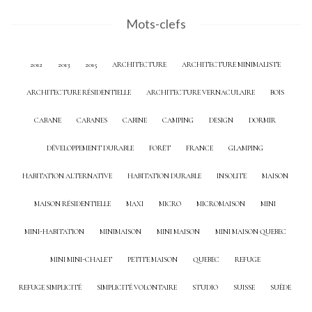
Mots-clefs
2012
2013
2015
ARCHITECTURE
ARCHITECTURE MINIMALISTE
ARCHITECTURE RÉSIDENTIELLE
ARCHITECTURE VERNACULAIRE
BOIS
CABANE
CABANES
CABINE
CAMPING
DESIGN
DORMIR
DÉVELOPPEMENT DURABLE
FORÊT
FRANCE
GLAMPING
HABITATION ALTERNATIVE
HABITATION DURABLE
INSOLITE
MAISON
MAISON RÉSIDENTIELLE
MAXI
MICRO
MICROMAISON
MINI
MINI-HABITATION
MINIMAISON
MINI MAISON
MINI MAISON QUEBEC
MINI MINI-CHALET
PETITE MAISON
QUEBEC
REFUGE
REFUGE SIMPLICITÉ
SIMPLICITÉ VOLONTAIRE
STUDIO
SUISSE
SUÈDE