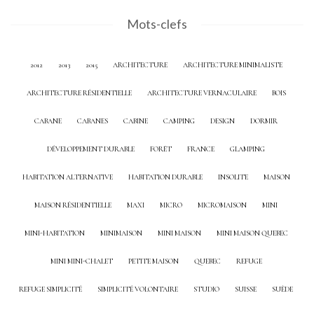
Mots-clefs
2012
2013
2015
ARCHITECTURE
ARCHITECTURE MINIMALISTE
ARCHITECTURE RÉSIDENTIELLE
ARCHITECTURE VERNACULAIRE
BOIS
CABANE
CABANES
CABINE
CAMPING
DESIGN
DORMIR
DÉVELOPPEMENT DURABLE
FORÊT
FRANCE
GLAMPING
HABITATION ALTERNATIVE
HABITATION DURABLE
INSOLITE
MAISON
MAISON RÉSIDENTIELLE
MAXI
MICRO
MICROMAISON
MINI
MINI-HABITATION
MINIMAISON
MINI MAISON
MINI MAISON QUEBEC
MINI MINI-CHALET
PETITE MAISON
QUEBEC
REFUGE
REFUGE SIMPLICITÉ
SIMPLICITÉ VOLONTAIRE
STUDIO
SUISSE
SUÈDE