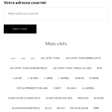
Votre adresse courriel:
Mots-clefs
2012
2013
2015
ARCHITECTURE
ARCHITECTURE MINIMALISTE
ARCHITECTURE RÉSIDENTIELLE
ARCHITECTURE VERNACULAIRE
BOIS
CABANE
CABANES
CABINE
CAMPING
DESIGN
DORMIR
DÉVELOPPEMENT DURABLE
FORÊT
FRANCE
GLAMPING
HABITATION ALTERNATIVE
HABITATION DURABLE
INSOLITE
MAISON
MAISON RÉSIDENTIELLE
MAXI
MICRO
MICROMAISON
MINI