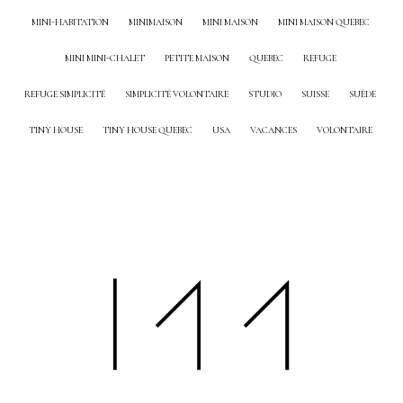
MINI-HABITATION
MINIMAISON
MINI MAISON
MINI MAISON QUEBEC
MINI MINI-CHALET
PETITE MAISON
QUEBEC
REFUGE
REFUGE SIMPLICITÉ
SIMPLICITÉ VOLONTAIRE
STUDIO
SUISSE
SUÈDE
TINY HOUSE
TINY HOUSE QUEBEC
USA
VACANCES
VOLONTAIRE