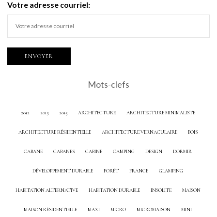
Votre adresse courriel:
Mots-clefs
2012
2013
2015
ARCHITECTURE
ARCHITECTURE MINIMALISTE
ARCHITECTURE RÉSIDENTIELLE
ARCHITECTURE VERNACULAIRE
BOIS
CABANE
CABANES
CABINE
CAMPING
DESIGN
DORMIR
DÉVELOPPEMENT DURABLE
FORÊT
FRANCE
GLAMPING
HABITATION ALTERNATIVE
HABITATION DURABLE
INSOLITE
MAISON
MAISON RÉSIDENTIELLE
MAXI
MICRO
MICROMAISON
MINI