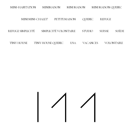
MINI-HABITATION
MINIMAISON
MINI MAISON
MINI MAISON QUEBEC
MINI MINI-CHALET
PETITE MAISON
QUEBEC
REFUGE
REFUGE SIMPLICITÉ
SIMPLICITÉ VOLONTAIRE
STUDIO
SUISSE
SUÈDE
TINY HOUSE
TINY HOUSE QUEBEC
USA
VACANCES
VOLONTAIRE