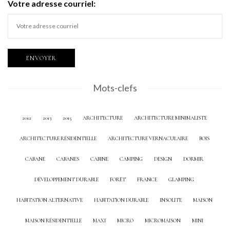
Votre adresse courriel:
Mots-clefs
2012
2013
2015
ARCHITECTURE
ARCHITECTURE MINIMALISTE
ARCHITECTURE RÉSIDENTIELLE
ARCHITECTURE VERNACULAIRE
BOIS
CABANE
CABANES
CABINE
CAMPING
DESIGN
DORMIR
DÉVELOPPEMENT DURABLE
FORÊT
FRANCE
GLAMPING
HABITATION ALTERNATIVE
HABITATION DURABLE
INSOLITE
MAISON
MAISON RÉSIDENTIELLE
MAXI
MICRO
MICROMAISON
MINI