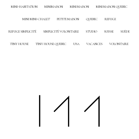
MINI-HABITATION
MINIMAISON
MINI MAISON
MINI MAISON QUEBEC
MINI MINI-CHALET
PETITE MAISON
QUEBEC
REFUGE
REFUGE SIMPLICITÉ
SIMPLICITÉ VOLONTAIRE
STUDIO
SUISSE
SUÈDE
TINY HOUSE
TINY HOUSE QUEBEC
USA
VACANCES
VOLONTAIRE