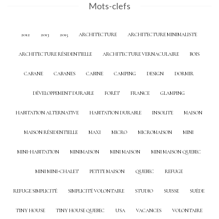
Mots-clefs
2012
2013
2015
ARCHITECTURE
ARCHITECTURE MINIMALISTE
ARCHITECTURE RÉSIDENTIELLE
ARCHITECTURE VERNACULAIRE
BOIS
CABANE
CABANES
CABINE
CAMPING
DESIGN
DORMIR
DÉVELOPPEMENT DURABLE
FORÊT
FRANCE
GLAMPING
HABITATION ALTERNATIVE
HABITATION DURABLE
INSOLITE
MAISON
MAISON RÉSIDENTIELLE
MAXI
MICRO
MICROMAISON
MINI
MINI-HABITATION
MINIMAISON
MINI MAISON
MINI MAISON QUEBEC
MINI MINI-CHALET
PETITE MAISON
QUEBEC
REFUGE
REFUGE SIMPLICITÉ
SIMPLICITÉ VOLONTAIRE
STUDIO
SUISSE
SUÈDE
TINY HOUSE
TINY HOUSE QUEBEC
USA
VACANCES
VOLONTAIRE