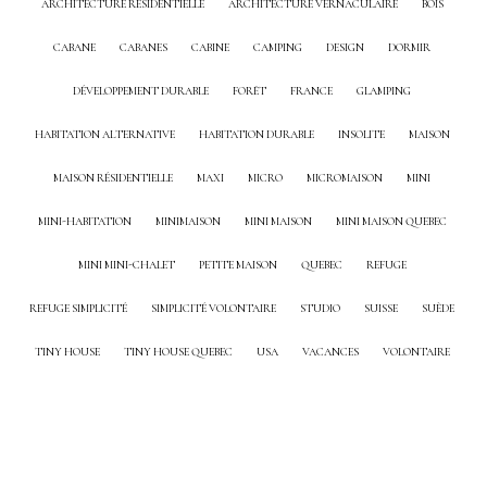
ARCHITECTURE RÉSIDENTIELLE
ARCHITECTURE VERNACULAIRE
BOIS
CABANE
CABANES
CABINE
CAMPING
DESIGN
DORMIR
DÉVELOPPEMENT DURABLE
FORÊT
FRANCE
GLAMPING
HABITATION ALTERNATIVE
HABITATION DURABLE
INSOLITE
MAISON
MAISON RÉSIDENTIELLE
MAXI
MICRO
MICROMAISON
MINI
MINI-HABITATION
MINIMAISON
MINI MAISON
MINI MAISON QUEBEC
MINI MINI-CHALET
PETITE MAISON
QUEBEC
REFUGE
REFUGE SIMPLICITÉ
SIMPLICITÉ VOLONTAIRE
STUDIO
SUISSE
SUÈDE
TINY HOUSE
TINY HOUSE QUEBEC
USA
VACANCES
VOLONTAIRE