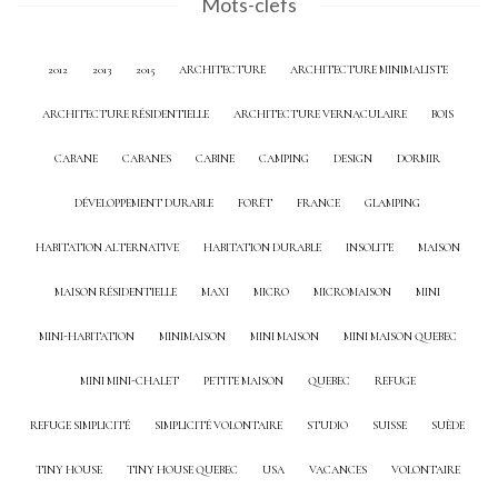
Mots-clefs
2012
2013
2015
ARCHITECTURE
ARCHITECTURE MINIMALISTE
ARCHITECTURE RÉSIDENTIELLE
ARCHITECTURE VERNACULAIRE
BOIS
CABANE
CABANES
CABINE
CAMPING
DESIGN
DORMIR
DÉVELOPPEMENT DURABLE
FORÊT
FRANCE
GLAMPING
HABITATION ALTERNATIVE
HABITATION DURABLE
INSOLITE
MAISON
MAISON RÉSIDENTIELLE
MAXI
MICRO
MICROMAISON
MINI
MINI-HABITATION
MINIMAISON
MINI MAISON
MINI MAISON QUEBEC
MINI MINI-CHALET
PETITE MAISON
QUEBEC
REFUGE
REFUGE SIMPLICITÉ
SIMPLICITÉ VOLONTAIRE
STUDIO
SUISSE
SUÈDE
TINY HOUSE
TINY HOUSE QUEBEC
USA
VACANCES
VOLONTAIRE