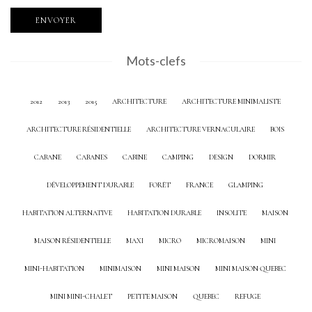
Mots-clefs
2012
2013
2015
ARCHITECTURE
ARCHITECTURE MINIMALISTE
ARCHITECTURE RÉSIDENTIELLE
ARCHITECTURE VERNACULAIRE
BOIS
CABANE
CABANES
CABINE
CAMPING
DESIGN
DORMIR
DÉVELOPPEMENT DURABLE
FORÊT
FRANCE
GLAMPING
HABITATION ALTERNATIVE
HABITATION DURABLE
INSOLITE
MAISON
MAISON RÉSIDENTIELLE
MAXI
MICRO
MICROMAISON
MINI
MINI-HABITATION
MINIMAISON
MINI MAISON
MINI MAISON QUEBEC
MINI MINI-CHALET
PETITE MAISON
QUEBEC
REFUGE