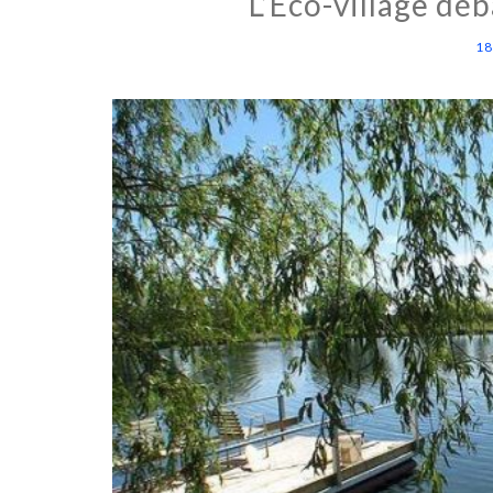
L’Éco-village dé
18