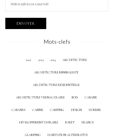
Mots-clefs
2012
2013
2015
ARCHITECTURE
ARCHITECTURE MINIMALISTE
ARCHITECTURE RÉSIDENTIELLE
ARCHITECTURE VERNACULAIRE
BOIS
CABANE
CABANES
CABINE
CAMPING
DESIGN
DORMIR
DÉVELOPPEMENT DURABLE
FORÊT
FRANCE
GLAMPING
HABITATION ALTERNATIVE