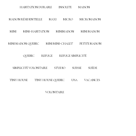
HABITATION DURABLE
INSOLITE
MAISON
MAISON RÉSIDENTIELLE
MAXI
MICRO
MICROMAISON
MINI
MINI-HABITATION
MINIMAISON
MINI MAISON
MINI MAISON QUEBEC
MINI MINI-CHALET
PETITE MAISON
QUEBEC
REFUGE
REFUGE SIMPLICITÉ
SIMPLICITÉ VOLONTAIRE
STUDIO
SUISSE
SUÈDE
TINY HOUSE
TINY HOUSE QUEBEC
USA
VACANCES
VOLONTAIRE