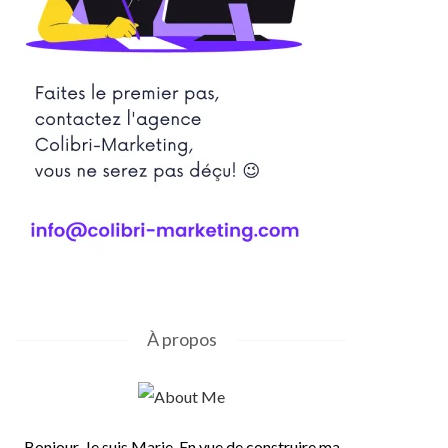
À propos
Bonjour, Je suis Marie. En vue de construire ma