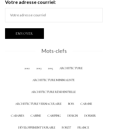
Votre adresse courriel:
Mots-clefs
2012
2013
2015
ARCHITECTURE
ARCHITECTURE MINIMALISTE
ARCHITECTURE RÉSIDENTIELLE
ARCHITECTURE VERNACULAIRE
BOIS
CABANE
CABANES
CABINE
CAMPING
DESIGN
DORMIR
DÉVELOPPEMENT DURABLE
FORÊT
FRANCE