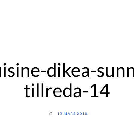
uisine-dikea-sunn
tillreda-14
15 MARS 2018