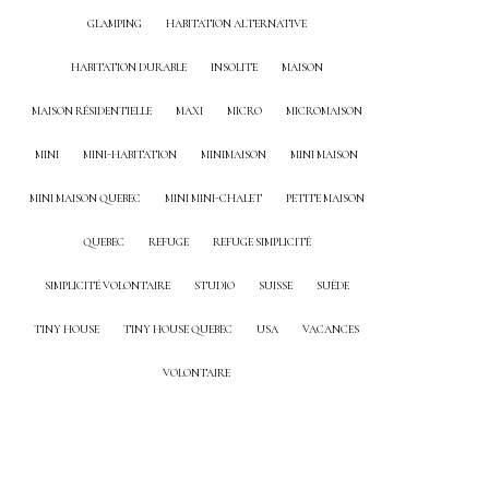
GLAMPING
HABITATION ALTERNATIVE
HABITATION DURABLE
INSOLITE
MAISON
MAISON RÉSIDENTIELLE
MAXI
MICRO
MICROMAISON
MINI
MINI-HABITATION
MINIMAISON
MINI MAISON
MINI MAISON QUEBEC
MINI MINI-CHALET
PETITE MAISON
QUEBEC
REFUGE
REFUGE SIMPLICITÉ
SIMPLICITÉ VOLONTAIRE
STUDIO
SUISSE
SUÈDE
TINY HOUSE
TINY HOUSE QUEBEC
USA
VACANCES
VOLONTAIRE