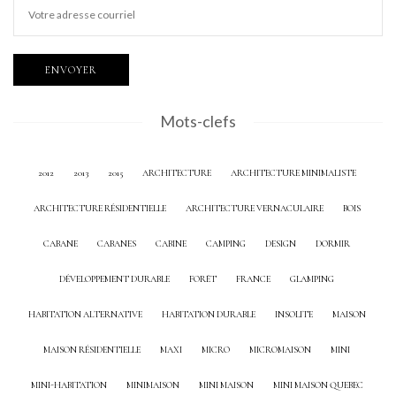
Mots-clefs
2012
2013
2015
ARCHITECTURE
ARCHITECTURE MINIMALISTE
ARCHITECTURE RÉSIDENTIELLE
ARCHITECTURE VERNACULAIRE
BOIS
CABANE
CABANES
CABINE
CAMPING
DESIGN
DORMIR
DÉVELOPPEMENT DURABLE
FORÊT
FRANCE
GLAMPING
HABITATION ALTERNATIVE
HABITATION DURABLE
INSOLITE
MAISON
MAISON RÉSIDENTIELLE
MAXI
MICRO
MICROMAISON
MINI
MINI-HABITATION
MINIMAISON
MINI MAISON
MINI MAISON QUEBEC