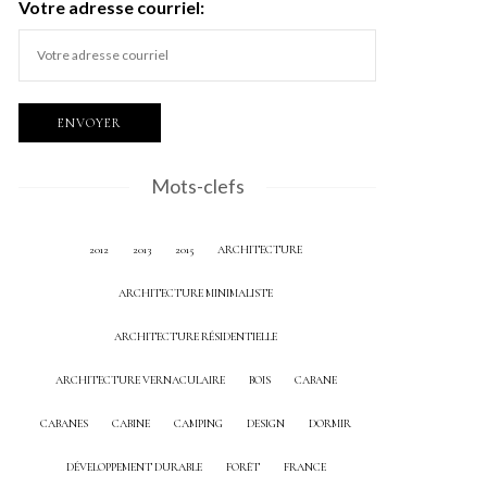
Votre adresse courriel:
Mots-clefs
2012
2013
2015
ARCHITECTURE
ARCHITECTURE MINIMALISTE
ARCHITECTURE RÉSIDENTIELLE
ARCHITECTURE VERNACULAIRE
BOIS
CABANE
CABANES
CABINE
CAMPING
DESIGN
DORMIR
DÉVELOPPEMENT DURABLE
FORÊT
FRANCE