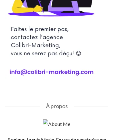
À propos
Bonjour, Je suis Marie. En vue de construire ma