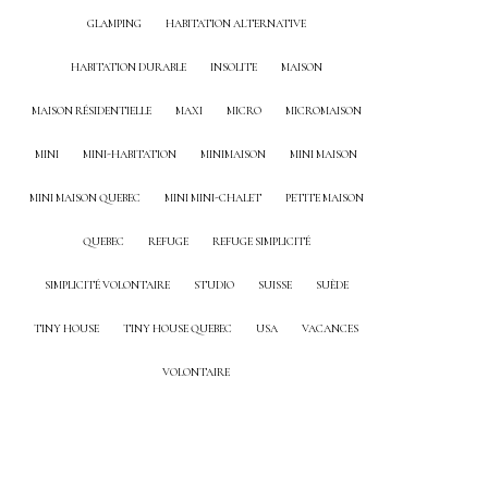
GLAMPING
HABITATION ALTERNATIVE
HABITATION DURABLE
INSOLITE
MAISON
MAISON RÉSIDENTIELLE
MAXI
MICRO
MICROMAISON
MINI
MINI-HABITATION
MINIMAISON
MINI MAISON
MINI MAISON QUEBEC
MINI MINI-CHALET
PETITE MAISON
QUEBEC
REFUGE
REFUGE SIMPLICITÉ
SIMPLICITÉ VOLONTAIRE
STUDIO
SUISSE
SUÈDE
TINY HOUSE
TINY HOUSE QUEBEC
USA
VACANCES
VOLONTAIRE