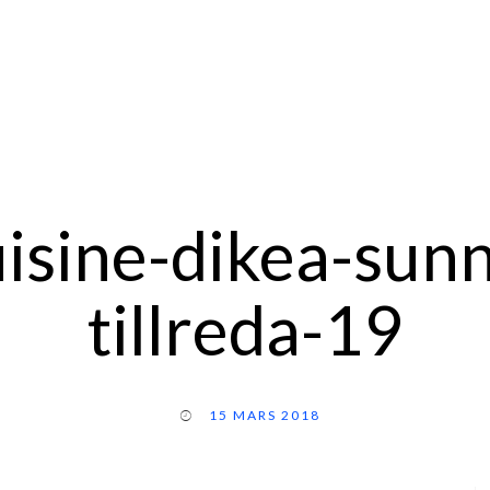
uisine-dikea-sunn
tillreda-19
15 MARS 2018