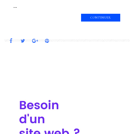
…
CONTINUER