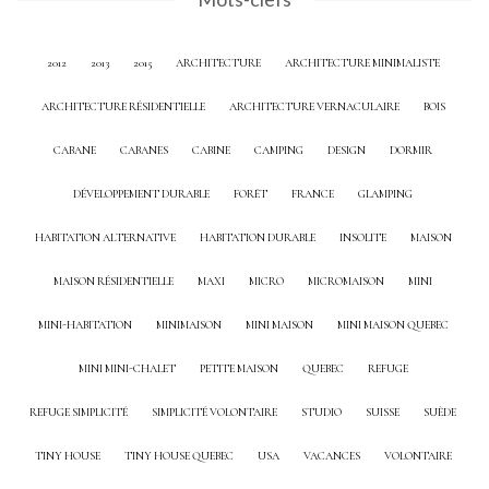
2012
2013
2015
ARCHITECTURE
ARCHITECTURE MINIMALISTE
ARCHITECTURE RÉSIDENTIELLE
ARCHITECTURE VERNACULAIRE
BOIS
CABANE
CABANES
CABINE
CAMPING
DESIGN
DORMIR
DÉVELOPPEMENT DURABLE
FORÊT
FRANCE
GLAMPING
HABITATION ALTERNATIVE
HABITATION DURABLE
INSOLITE
MAISON
MAISON RÉSIDENTIELLE
MAXI
MICRO
MICROMAISON
MINI
MINI-HABITATION
MINIMAISON
MINI MAISON
MINI MAISON QUEBEC
MINI MINI-CHALET
PETITE MAISON
QUEBEC
REFUGE
REFUGE SIMPLICITÉ
SIMPLICITÉ VOLONTAIRE
STUDIO
SUISSE
SUÈDE
TINY HOUSE
TINY HOUSE QUEBEC
USA
VACANCES
VOLONTAIRE