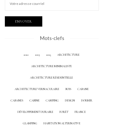
Mots-clefs
2012
2013
2015
ARCHITECTURE
ARCHITECTURE MINIMALISTE
ARCHITECTURE RÉSIDENTIELLE
ARCHITECTURE VERNACULAIRE
BOIS
CABANE
CABANES
CABINE
CAMPING
DESIGN
DORMIR
DÉVELOPPEMENT DURABLE
FORÊT
FRANCE
GLAMPING
HABITATION ALTERNATIVE