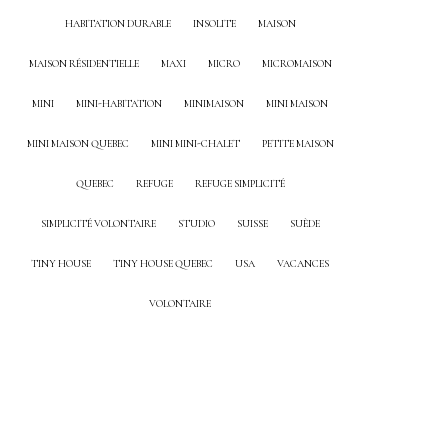
HABITATION DURABLE
INSOLITE
MAISON
MAISON RÉSIDENTIELLE
MAXI
MICRO
MICROMAISON
MINI
MINI-HABITATION
MINIMAISON
MINI MAISON
MINI MAISON QUEBEC
MINI MINI-CHALET
PETITE MAISON
QUEBEC
REFUGE
REFUGE SIMPLICITÉ
SIMPLICITÉ VOLONTAIRE
STUDIO
SUISSE
SUÈDE
TINY HOUSE
TINY HOUSE QUEBEC
USA
VACANCES
VOLONTAIRE