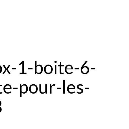
x-1-boite-6-
te-pour-les-
3