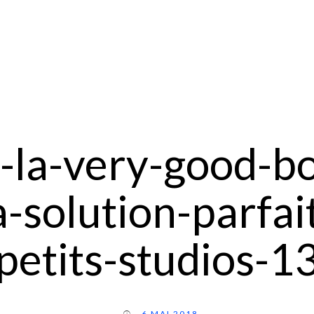
-la-very-good-bo
a-solution-parfai
petits-studios-1
6 MAI 2018