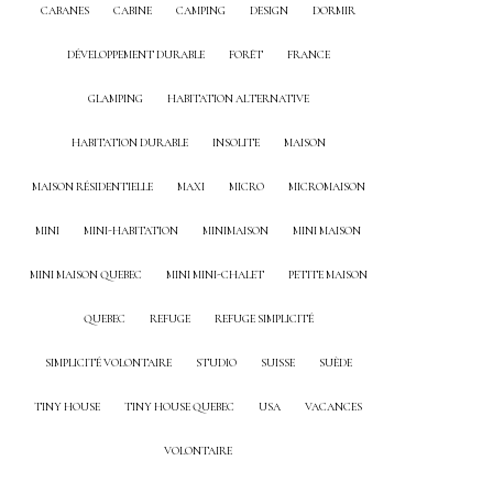
CABANES
CABINE
CAMPING
DESIGN
DORMIR
DÉVELOPPEMENT DURABLE
FORÊT
FRANCE
GLAMPING
HABITATION ALTERNATIVE
HABITATION DURABLE
INSOLITE
MAISON
MAISON RÉSIDENTIELLE
MAXI
MICRO
MICROMAISON
MINI
MINI-HABITATION
MINIMAISON
MINI MAISON
MINI MAISON QUEBEC
MINI MINI-CHALET
PETITE MAISON
QUEBEC
REFUGE
REFUGE SIMPLICITÉ
SIMPLICITÉ VOLONTAIRE
STUDIO
SUISSE
SUÈDE
TINY HOUSE
TINY HOUSE QUEBEC
USA
VACANCES
VOLONTAIRE