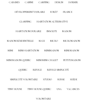
CABANES
CABINE
CAMPING
DESIGN
DORMIR
DÉVELOPPEMENT DURABLE
FORÊT
FRANCE
GLAMPING
HABITATION ALTERNATIVE
HABITATION DURABLE
INSOLITE
MAISON
MAISON RÉSIDENTIELLE
MAXI
MICRO
MICROMAISON
MINI
MINI-HABITATION
MINIMAISON
MINI MAISON
MINI MAISON QUEBEC
MINI MINI-CHALET
PETITE MAISON
QUEBEC
REFUGE
REFUGE SIMPLICITÉ
SIMPLICITÉ VOLONTAIRE
STUDIO
SUISSE
SUÈDE
TINY HOUSE
TINY HOUSE QUEBEC
USA
VACANCES
VOLONTAIRE