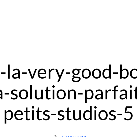
-la-very-good-bo
a-solution-parfai
petits-studios-5
6 MAI 2018