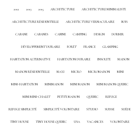
2012
2013
2015
ARCHITECTURE
ARCHITECTURE MINIMALISTE
ARCHITECTURE RÉSIDENTIELLE
ARCHITECTURE VERNACULAIRE
BOIS
CABANE
CABANES
CABINE
CAMPING
DESIGN
DORMIR
DÉVELOPPEMENT DURABLE
FORÊT
FRANCE
GLAMPING
HABITATION ALTERNATIVE
HABITATION DURABLE
INSOLITE
MAISON
MAISON RÉSIDENTIELLE
MAXI
MICRO
MICROMAISON
MINI
MINI-HABITATION
MINIMAISON
MINI MAISON
MINI MAISON QUEBEC
MINI MINI-CHALET
PETITE MAISON
QUEBEC
REFUGE
REFUGE SIMPLICITÉ
SIMPLICITÉ VOLONTAIRE
STUDIO
SUISSE
SUÈDE
TINY HOUSE
TINY HOUSE QUEBEC
USA
VACANCES
VOLONTAIRE