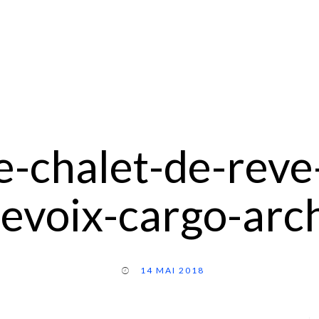
le-chalet-de-rev
evoix-cargo-arc
14 MAI 2018