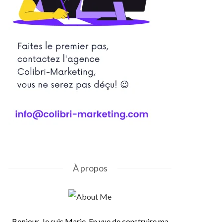
À propos
Bonjour, Je suis Marie. En vue de construire ma