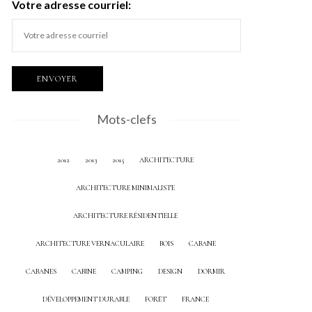
Votre adresse courriel:
Mots-clefs
2012
2013
2015
ARCHITECTURE
ARCHITECTURE MINIMALISTE
ARCHITECTURE RÉSIDENTIELLE
ARCHITECTURE VERNACULAIRE
BOIS
CABANE
CABANES
CABINE
CAMPING
DESIGN
DORMIR
DÉVELOPPEMENT DURABLE
FORÊT
FRANCE