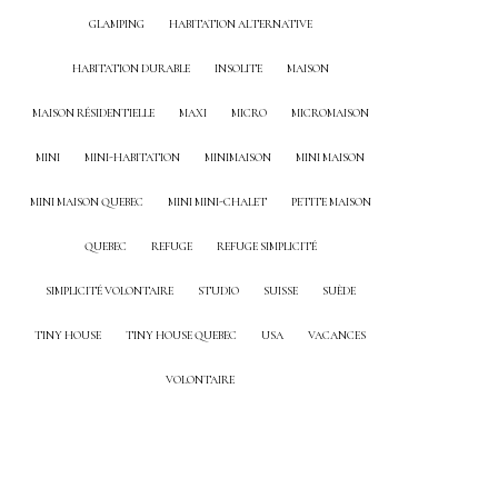
GLAMPING
HABITATION ALTERNATIVE
HABITATION DURABLE
INSOLITE
MAISON
MAISON RÉSIDENTIELLE
MAXI
MICRO
MICROMAISON
MINI
MINI-HABITATION
MINIMAISON
MINI MAISON
MINI MAISON QUEBEC
MINI MINI-CHALET
PETITE MAISON
QUEBEC
REFUGE
REFUGE SIMPLICITÉ
SIMPLICITÉ VOLONTAIRE
STUDIO
SUISSE
SUÈDE
TINY HOUSE
TINY HOUSE QUEBEC
USA
VACANCES
VOLONTAIRE