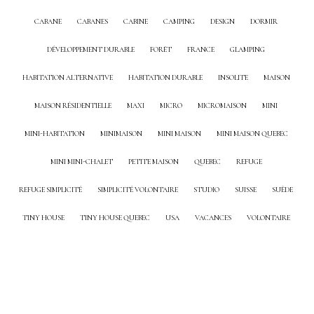
CABANE
CABANES
CABINE
CAMPING
DESIGN
DORMIR
DÉVELOPPEMENT DURABLE
FORÊT
FRANCE
GLAMPING
HABITATION ALTERNATIVE
HABITATION DURABLE
INSOLITE
MAISON
MAISON RÉSIDENTIELLE
MAXI
MICRO
MICROMAISON
MINI
MINI-HABITATION
MINIMAISON
MINI MAISON
MINI MAISON QUEBEC
MINI MINI-CHALET
PETITE MAISON
QUEBEC
REFUGE
REFUGE SIMPLICITÉ
SIMPLICITÉ VOLONTAIRE
STUDIO
SUISSE
SUÈDE
TINY HOUSE
TINY HOUSE QUEBEC
USA
VACANCES
VOLONTAIRE