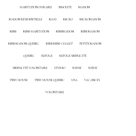
HABITATION DURABLE
INSOLITE
MAISON
MAISON RÉSIDENTIELLE
MAXI
MICRO
MICROMAISON
MINI
MINI-HABITATION
MINIMAISON
MINI MAISON
MINI MAISON QUEBEC
MINI MINI-CHALET
PETITE MAISON
QUEBEC
REFUGE
REFUGE SIMPLICITÉ
SIMPLICITÉ VOLONTAIRE
STUDIO
SUISSE
SUÈDE
TINY HOUSE
TINY HOUSE QUEBEC
USA
VACANCES
VOLONTAIRE