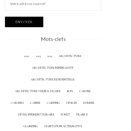
Mots-clefs
2012
2013
2015
ARCHITECTURE
ARCHITECTURE MINIMALISTE
ARCHITECTURE RÉSIDENTIELLE
ARCHITECTURE VERNACULAIRE
BOIS
CABANE
CABANES
CABINE
CAMPING
DESIGN
DORMIR
DÉVELOPPEMENT DURABLE
FORÊT
FRANCE
GLAMPING
HABITATION ALTERNATIVE