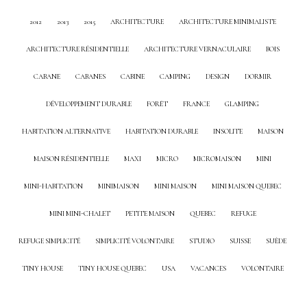
2012
2013
2015
ARCHITECTURE
ARCHITECTURE MINIMALISTE
ARCHITECTURE RÉSIDENTIELLE
ARCHITECTURE VERNACULAIRE
BOIS
CABANE
CABANES
CABINE
CAMPING
DESIGN
DORMIR
DÉVELOPPEMENT DURABLE
FORÊT
FRANCE
GLAMPING
HABITATION ALTERNATIVE
HABITATION DURABLE
INSOLITE
MAISON
MAISON RÉSIDENTIELLE
MAXI
MICRO
MICROMAISON
MINI
MINI-HABITATION
MINIMAISON
MINI MAISON
MINI MAISON QUEBEC
MINI MINI-CHALET
PETITE MAISON
QUEBEC
REFUGE
REFUGE SIMPLICITÉ
SIMPLICITÉ VOLONTAIRE
STUDIO
SUISSE
SUÈDE
TINY HOUSE
TINY HOUSE QUEBEC
USA
VACANCES
VOLONTAIRE