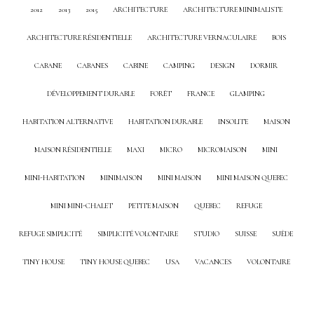
2012
2013
2015
ARCHITECTURE
ARCHITECTURE MINIMALISTE
ARCHITECTURE RÉSIDENTIELLE
ARCHITECTURE VERNACULAIRE
BOIS
CABANE
CABANES
CABINE
CAMPING
DESIGN
DORMIR
DÉVELOPPEMENT DURABLE
FORÊT
FRANCE
GLAMPING
HABITATION ALTERNATIVE
HABITATION DURABLE
INSOLITE
MAISON
MAISON RÉSIDENTIELLE
MAXI
MICRO
MICROMAISON
MINI
MINI-HABITATION
MINIMAISON
MINI MAISON
MINI MAISON QUEBEC
MINI MINI-CHALET
PETITE MAISON
QUEBEC
REFUGE
REFUGE SIMPLICITÉ
SIMPLICITÉ VOLONTAIRE
STUDIO
SUISSE
SUÈDE
TINY HOUSE
TINY HOUSE QUEBEC
USA
VACANCES
VOLONTAIRE