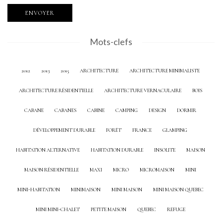
Mots-clefs
2012
2013
2015
ARCHITECTURE
ARCHITECTURE MINIMALISTE
ARCHITECTURE RÉSIDENTIELLE
ARCHITECTURE VERNACULAIRE
BOIS
CABANE
CABANES
CABINE
CAMPING
DESIGN
DORMIR
DÉVELOPPEMENT DURABLE
FORÊT
FRANCE
GLAMPING
HABITATION ALTERNATIVE
HABITATION DURABLE
INSOLITE
MAISON
MAISON RÉSIDENTIELLE
MAXI
MICRO
MICROMAISON
MINI
MINI-HABITATION
MINIMAISON
MINI MAISON
MINI MAISON QUEBEC
MINI MINI-CHALET
PETITE MAISON
QUEBEC
REFUGE