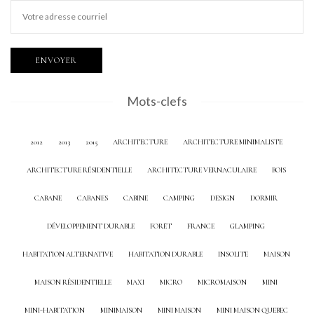
Mots-clefs
2012
2013
2015
ARCHITECTURE
ARCHITECTURE MINIMALISTE
ARCHITECTURE RÉSIDENTIELLE
ARCHITECTURE VERNACULAIRE
BOIS
CABANE
CABANES
CABINE
CAMPING
DESIGN
DORMIR
DÉVELOPPEMENT DURABLE
FORÊT
FRANCE
GLAMPING
HABITATION ALTERNATIVE
HABITATION DURABLE
INSOLITE
MAISON
MAISON RÉSIDENTIELLE
MAXI
MICRO
MICROMAISON
MINI
MINI-HABITATION
MINIMAISON
MINI MAISON
MINI MAISON QUEBEC