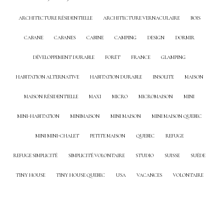
ARCHITECTURE RÉSIDENTIELLE
ARCHITECTURE VERNACULAIRE
BOIS
CABANE
CABANES
CABINE
CAMPING
DESIGN
DORMIR
DÉVELOPPEMENT DURABLE
FORÊT
FRANCE
GLAMPING
HABITATION ALTERNATIVE
HABITATION DURABLE
INSOLITE
MAISON
MAISON RÉSIDENTIELLE
MAXI
MICRO
MICROMAISON
MINI
MINI-HABITATION
MINIMAISON
MINI MAISON
MINI MAISON QUEBEC
MINI MINI-CHALET
PETITE MAISON
QUEBEC
REFUGE
REFUGE SIMPLICITÉ
SIMPLICITÉ VOLONTAIRE
STUDIO
SUISSE
SUÈDE
TINY HOUSE
TINY HOUSE QUEBEC
USA
VACANCES
VOLONTAIRE