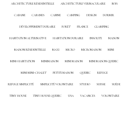
ARCHITECTURE RÉSIDENTIELLE
ARCHITECTURE VERNACULAIRE
BOIS
CABANE
CABANES
CABINE
CAMPING
DESIGN
DORMIR
DÉVELOPPEMENT DURABLE
FORÊT
FRANCE
GLAMPING
HABITATION ALTERNATIVE
HABITATION DURABLE
INSOLITE
MAISON
MAISON RÉSIDENTIELLE
MAXI
MICRO
MICROMAISON
MINI
MINI-HABITATION
MINIMAISON
MINI MAISON
MINI MAISON QUEBEC
MINI MINI-CHALET
PETITE MAISON
QUEBEC
REFUGE
REFUGE SIMPLICITÉ
SIMPLICITÉ VOLONTAIRE
STUDIO
SUISSE
SUÈDE
TINY HOUSE
TINY HOUSE QUEBEC
USA
VACANCES
VOLONTAIRE