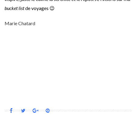
bucket list
de voyages 😉
Marie Chatard
2011
CHAPELLE
FESTIVAL
ISIN
ISTANBUL
LIEU DE CULTE
MAXI
MEDS
MEETING OF EUROPEAN DESIGN STUDENTS
NON CONFESSIONNELLE
TURQUIE