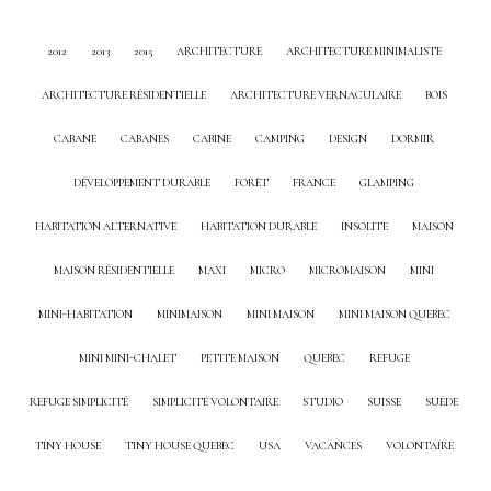
2012
2013
2015
ARCHITECTURE
ARCHITECTURE MINIMALISTE
ARCHITECTURE RÉSIDENTIELLE
ARCHITECTURE VERNACULAIRE
BOIS
CABANE
CABANES
CABINE
CAMPING
DESIGN
DORMIR
DÉVELOPPEMENT DURABLE
FORÊT
FRANCE
GLAMPING
HABITATION ALTERNATIVE
HABITATION DURABLE
INSOLITE
MAISON
MAISON RÉSIDENTIELLE
MAXI
MICRO
MICROMAISON
MINI
MINI-HABITATION
MINIMAISON
MINI MAISON
MINI MAISON QUEBEC
MINI MINI-CHALET
PETITE MAISON
QUEBEC
REFUGE
REFUGE SIMPLICITÉ
SIMPLICITÉ VOLONTAIRE
STUDIO
SUISSE
SUÈDE
TINY HOUSE
TINY HOUSE QUEBEC
USA
VACANCES
VOLONTAIRE