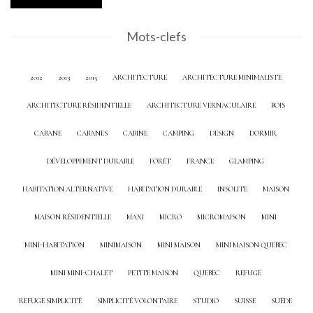
Mots-clefs
2012
2013
2015
ARCHITECTURE
ARCHITECTURE MINIMALISTE
ARCHITECTURE RÉSIDENTIELLE
ARCHITECTURE VERNACULAIRE
BOIS
CABANE
CABANES
CABINE
CAMPING
DESIGN
DORMIR
DÉVELOPPEMENT DURABLE
FORÊT
FRANCE
GLAMPING
HABITATION ALTERNATIVE
HABITATION DURABLE
INSOLITE
MAISON
MAISON RÉSIDENTIELLE
MAXI
MICRO
MICROMAISON
MINI
MINI-HABITATION
MINIMAISON
MINI MAISON
MINI MAISON QUEBEC
MINI MINI-CHALET
PETITE MAISON
QUEBEC
REFUGE
REFUGE SIMPLICITÉ
SIMPLICITÉ VOLONTAIRE
STUDIO
SUISSE
SUÈDE