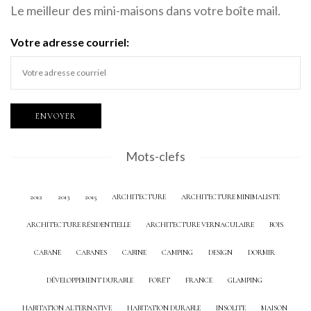
Le meilleur des mini-maisons dans votre boîte mail.
Votre adresse courriel:
Mots-clefs
2012
2013
2015
ARCHITECTURE
ARCHITECTURE MINIMALISTE
ARCHITECTURE RÉSIDENTIELLE
ARCHITECTURE VERNACULAIRE
BOIS
CABANE
CABANES
CABINE
CAMPING
DESIGN
DORMIR
DÉVELOPPEMENT DURABLE
FORÊT
FRANCE
GLAMPING
HABITATION ALTERNATIVE
HABITATION DURABLE
INSOLITE
MAISON