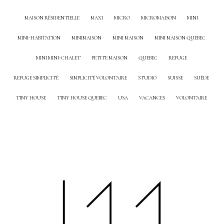
MAISON RÉSIDENTIELLE
MAXI
MICRO
MICROMAISON
MINI
MINI-HABITATION
MINIMAISON
MINI MAISON
MINI MAISON QUEBEC
MINI MINI-CHALET
PETITE MAISON
QUEBEC
REFUGE
REFUGE SIMPLICITÉ
SIMPLICITÉ VOLONTAIRE
STUDIO
SUISSE
SUÈDE
TINY HOUSE
TINY HOUSE QUEBEC
USA
VACANCES
VOLONTAIRE