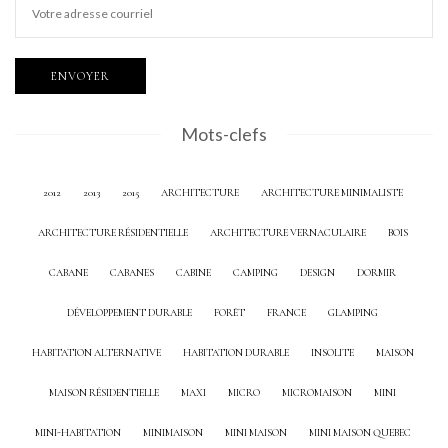
Mots-clefs
2012
2013
2015
ARCHITECTURE
ARCHITECTURE MINIMALISTE
ARCHITECTURE RÉSIDENTIELLE
ARCHITECTURE VERNACULAIRE
BOIS
CABANE
CABANES
CABINE
CAMPING
DESIGN
DORMIR
DÉVELOPPEMENT DURABLE
FORÊT
FRANCE
GLAMPING
HABITATION ALTERNATIVE
HABITATION DURABLE
INSOLITE
MAISON
MAISON RÉSIDENTIELLE
MAXI
MICRO
MICROMAISON
MINI
MINI-HABITATION
MINIMAISON
MINI MAISON
MINI MAISON QUEBEC