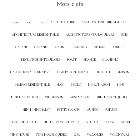
Mots-clefs
2012
2013
2015
ARCHITECTURE
ARCHITECTURE MINIMALISTE
ARCHITECTURE RÉSIDENTIELLE
ARCHITECTURE VERNACULAIRE
BOIS
CABANE
CABANES
CABINE
CAMPING
DESIGN
DORMIR
DÉVELOPPEMENT DURABLE
FORÊT
FRANCE
GLAMPING
HABITATION ALTERNATIVE
HABITATION DURABLE
INSOLITE
MAISON
MAISON RÉSIDENTIELLE
MAXI
MICRO
MICROMAISON
MINI
MINI-HABITATION
MINIMAISON
MINI MAISON
MINI MAISON QUEBEC
MINI MINI-CHALET
PETITE MAISON
QUEBEC
REFUGE
REFUGE SIMPLICITÉ
SIMPLICITÉ VOLONTAIRE
STUDIO
SUISSE
SUÈDE
TINY HOUSE
TINY HOUSE QUEBEC
USA
VACANCES
VOLONTAIRE