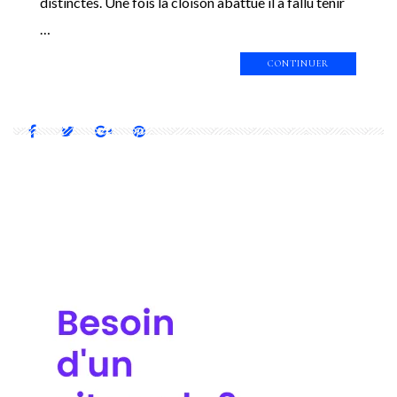
distinctes. Une fois la cloison abattue il a fallu tenir
…
CONTINUER