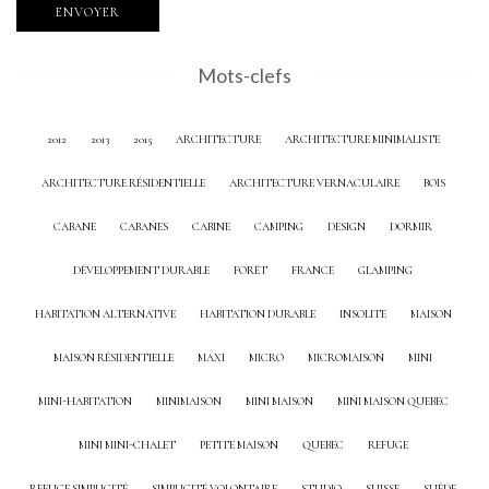
Mots-clefs
2012
2013
2015
ARCHITECTURE
ARCHITECTURE MINIMALISTE
ARCHITECTURE RÉSIDENTIELLE
ARCHITECTURE VERNACULAIRE
BOIS
CABANE
CABANES
CABINE
CAMPING
DESIGN
DORMIR
DÉVELOPPEMENT DURABLE
FORÊT
FRANCE
GLAMPING
HABITATION ALTERNATIVE
HABITATION DURABLE
INSOLITE
MAISON
MAISON RÉSIDENTIELLE
MAXI
MICRO
MICROMAISON
MINI
MINI-HABITATION
MINIMAISON
MINI MAISON
MINI MAISON QUEBEC
MINI MINI-CHALET
PETITE MAISON
QUEBEC
REFUGE
REFUGE SIMPLICITÉ
SIMPLICITÉ VOLONTAIRE
STUDIO
SUISSE
SUÈDE