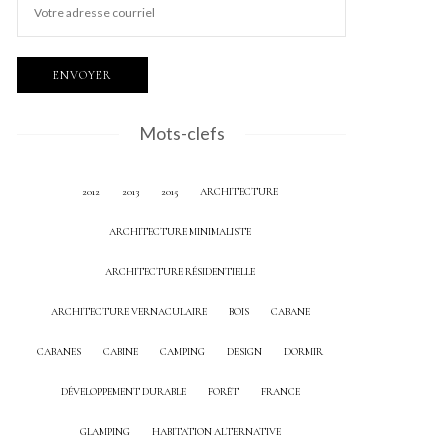
Mots-clefs
2012
2013
2015
ARCHITECTURE
ARCHITECTURE MINIMALISTE
ARCHITECTURE RÉSIDENTIELLE
ARCHITECTURE VERNACULAIRE
BOIS
CABANE
CABANES
CABINE
CAMPING
DESIGN
DORMIR
DÉVELOPPEMENT DURABLE
FORÊT
FRANCE
GLAMPING
HABITATION ALTERNATIVE