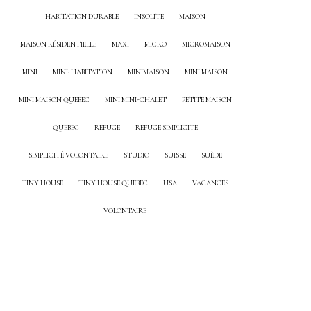
HABITATION DURABLE
INSOLITE
MAISON
MAISON RÉSIDENTIELLE
MAXI
MICRO
MICROMAISON
MINI
MINI-HABITATION
MINIMAISON
MINI MAISON
MINI MAISON QUEBEC
MINI MINI-CHALET
PETITE MAISON
QUEBEC
REFUGE
REFUGE SIMPLICITÉ
SIMPLICITÉ VOLONTAIRE
STUDIO
SUISSE
SUÈDE
TINY HOUSE
TINY HOUSE QUEBEC
USA
VACANCES
VOLONTAIRE