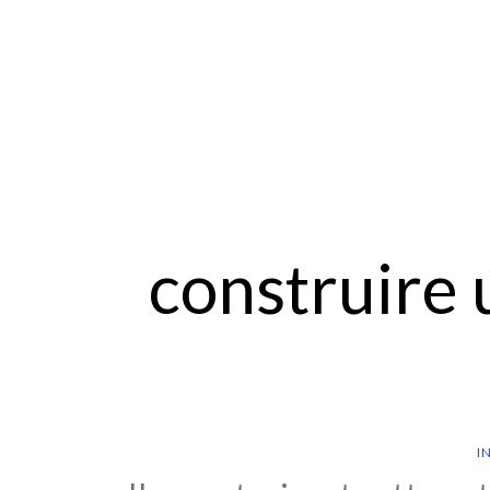
construire 
I