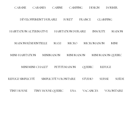
CABANE
CABANES
CABINE
CAMPING
DESIGN
DORMIR
DÉVELOPPEMENT DURABLE
FORÊT
FRANCE
GLAMPING
HABITATION ALTERNATIVE
HABITATION DURABLE
INSOLITE
MAISON
MAISON RÉSIDENTIELLE
MAXI
MICRO
MICROMAISON
MINI
MINI-HABITATION
MINIMAISON
MINI MAISON
MINI MAISON QUEBEC
MINI MINI-CHALET
PETITE MAISON
QUEBEC
REFUGE
REFUGE SIMPLICITÉ
SIMPLICITÉ VOLONTAIRE
STUDIO
SUISSE
SUÈDE
TINY HOUSE
TINY HOUSE QUEBEC
USA
VACANCES
VOLONTAIRE