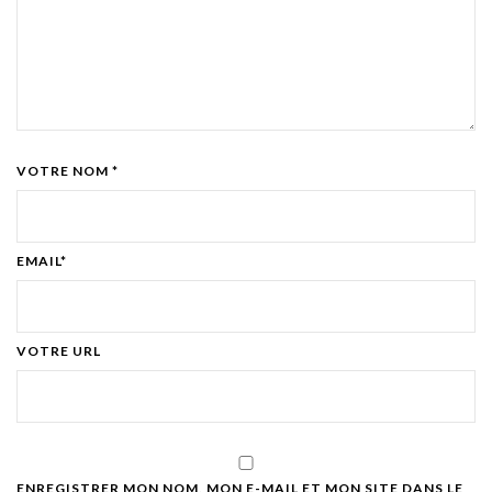
VOTRE NOM *
EMAIL*
VOTRE URL
ENREGISTRER MON NOM, MON E-MAIL ET MON SITE DANS LE