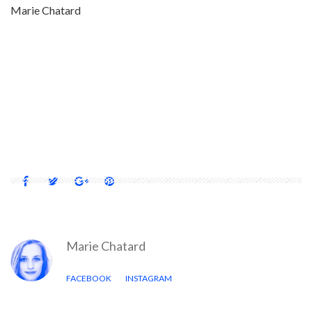
Marie Chatard
20 M²
2012
ARCHITECTURE VERNACULAIRE
ESTIVAL ARCHI<20
FRANCE
GRILLAGE
MAÏS
MINI
MUTTERSHOLTZ
PANNEAUX ACRYLIQUES
PAVILLON
Marie Chatard
FACEBOOK
INSTAGRAM