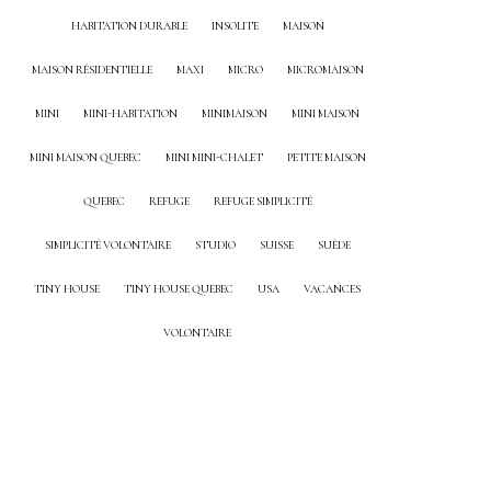
HABITATION DURABLE
INSOLITE
MAISON
MAISON RÉSIDENTIELLE
MAXI
MICRO
MICROMAISON
MINI
MINI-HABITATION
MINIMAISON
MINI MAISON
MINI MAISON QUEBEC
MINI MINI-CHALET
PETITE MAISON
QUEBEC
REFUGE
REFUGE SIMPLICITÉ
SIMPLICITÉ VOLONTAIRE
STUDIO
SUISSE
SUÈDE
TINY HOUSE
TINY HOUSE QUEBEC
USA
VACANCES
VOLONTAIRE