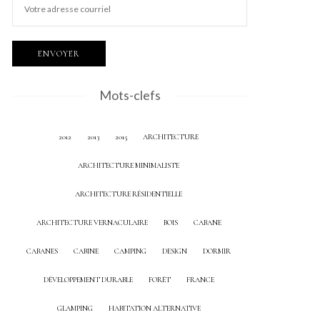
Mots-clefs
2012
2013
2015
ARCHITECTURE
ARCHITECTURE MINIMALISTE
ARCHITECTURE RÉSIDENTIELLE
ARCHITECTURE VERNACULAIRE
BOIS
CABANE
CABANES
CABINE
CAMPING
DESIGN
DORMIR
DÉVELOPPEMENT DURABLE
FORÊT
FRANCE
GLAMPING
HABITATION ALTERNATIVE