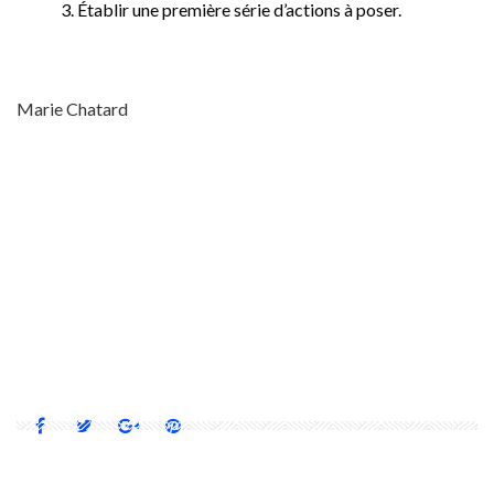
Établir une première série d’actions à poser.
Marie Chatard
COLLOQUE
DÉVELOPPEMENT DURABLE
HABITATION ALTERNATIVE
HABITATION DURABLE
LE PETIT QUARTIER
MICROMAISON
MINIMAISON
PETITE MAISON
QUEBEC
RICHARD PAINCHAUD
SHERBROOKE
SIMPLICITÉ VOLONTAIRE