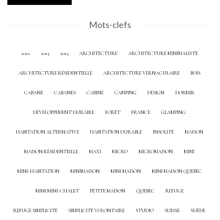
Mots-clefs
2012
2013
2015
ARCHITECTURE
ARCHITECTURE MINIMALISTE
ARCHITECTURE RÉSIDENTIELLE
ARCHITECTURE VERNACULAIRE
BOIS
CABANE
CABANES
CABINE
CAMPING
DESIGN
DORMIR
DÉVELOPPEMENT DURABLE
FORÊT
FRANCE
GLAMPING
HABITATION ALTERNATIVE
HABITATION DURABLE
INSOLITE
MAISON
MAISON RÉSIDENTIELLE
MAXI
MICRO
MICROMAISON
MINI
MINI-HABITATION
MINIMAISON
MINI MAISON
MINI MAISON QUEBEC
MINI MINI-CHALET
PETITE MAISON
QUEBEC
REFUGE
REFUGE SIMPLICITÉ
SIMPLICITÉ VOLONTAIRE
STUDIO
SUISSE
SUÈDE