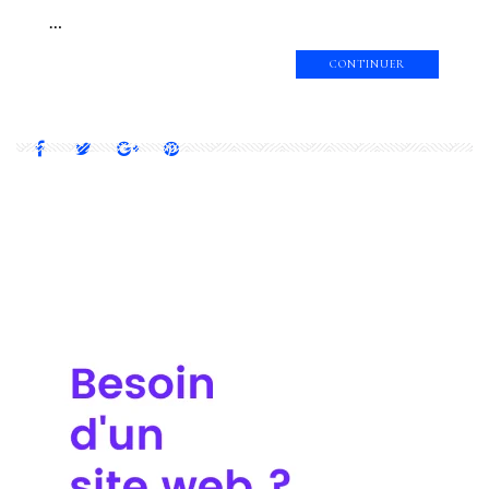
…
CONTINUER