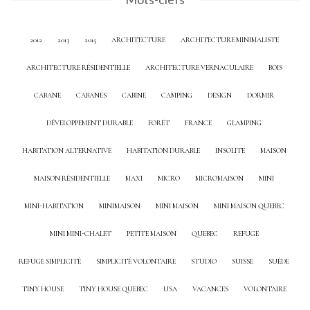
2012
2013
2015
ARCHITECTURE
ARCHITECTURE MINIMALISTE
ARCHITECTURE RÉSIDENTIELLE
ARCHITECTURE VERNACULAIRE
BOIS
CABANE
CABANES
CABINE
CAMPING
DESIGN
DORMIR
DÉVELOPPEMENT DURABLE
FORÊT
FRANCE
GLAMPING
HABITATION ALTERNATIVE
HABITATION DURABLE
INSOLITE
MAISON
MAISON RÉSIDENTIELLE
MAXI
MICRO
MICROMAISON
MINI
MINI-HABITATION
MINIMAISON
MINI MAISON
MINI MAISON QUEBEC
MINI MINI-CHALET
PETITE MAISON
QUEBEC
REFUGE
REFUGE SIMPLICITÉ
SIMPLICITÉ VOLONTAIRE
STUDIO
SUISSE
SUÈDE
TINY HOUSE
TINY HOUSE QUEBEC
USA
VACANCES
VOLONTAIRE