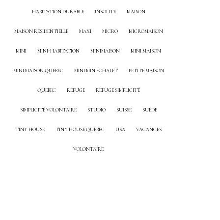
HABITATION DURABLE
INSOLITE
MAISON
MAISON RÉSIDENTIELLE
MAXI
MICRO
MICROMAISON
MINI
MINI-HABITATION
MINIMAISON
MINI MAISON
MINI MAISON QUEBEC
MINI MINI-CHALET
PETITE MAISON
QUEBEC
REFUGE
REFUGE SIMPLICITÉ
SIMPLICITÉ VOLONTAIRE
STUDIO
SUISSE
SUÈDE
TINY HOUSE
TINY HOUSE QUEBEC
USA
VACANCES
VOLONTAIRE