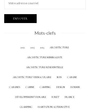
Mots-clefs
2012
2013
2015
ARCHITECTURE
ARCHITECTURE MINIMALISTE
ARCHITECTURE RÉSIDENTIELLE
ARCHITECTURE VERNACULAIRE
BOIS
CABANE
CABANES
CABINE
CAMPING
DESIGN
DORMIR
DÉVELOPPEMENT DURABLE
FORÊT
FRANCE
GLAMPING
HABITATION ALTERNATIVE