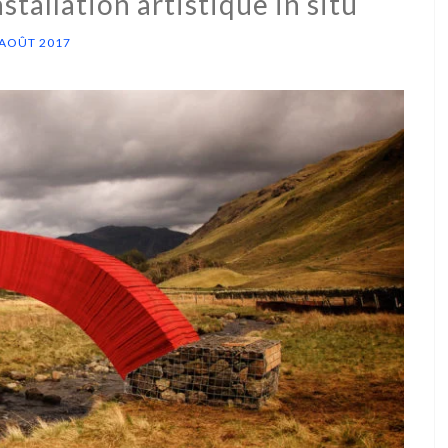
stallation artistique in situ
 AOÛT 2017