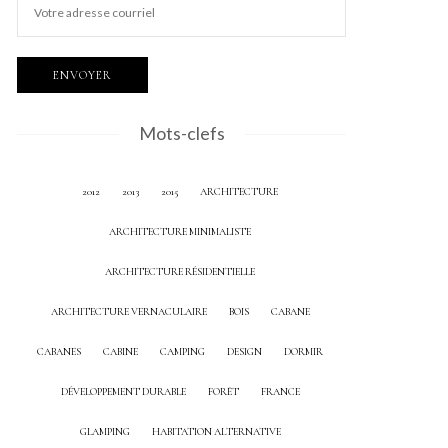
Mots-clefs
2012
2013
2015
ARCHITECTURE
ARCHITECTURE MINIMALISTE
ARCHITECTURE RÉSIDENTIELLE
ARCHITECTURE VERNACULAIRE
BOIS
CABANE
CABANES
CABINE
CAMPING
DESIGN
DORMIR
DÉVELOPPEMENT DURABLE
FORÊT
FRANCE
GLAMPING
HABITATION ALTERNATIVE