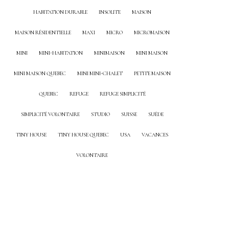
HABITATION DURABLE
INSOLITE
MAISON
MAISON RÉSIDENTIELLE
MAXI
MICRO
MICROMAISON
MINI
MINI-HABITATION
MINIMAISON
MINI MAISON
MINI MAISON QUEBEC
MINI MINI-CHALET
PETITE MAISON
QUEBEC
REFUGE
REFUGE SIMPLICITÉ
SIMPLICITÉ VOLONTAIRE
STUDIO
SUISSE
SUÈDE
TINY HOUSE
TINY HOUSE QUEBEC
USA
VACANCES
VOLONTAIRE