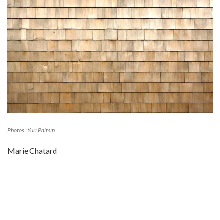
Photos : Yuri Palmin
Marie Chatard
2014
ABRIS BUS
ARCHITECTURE VERNACULAIRE
ARRÊT DE BUS
AUTRICHE
BARDAGE
BOIS
KRUMBACH