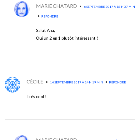
MARIE CHATARD
•
6 SEPTEMBRE 2017 À 18 H 37 MIN
•
RÉPONDRE
Salut Ana,
Oui un 2 en 1 plutôt intéressant !
CÉCILE
•
•
14 SEPTEMBRE 2017 À 14 H 19 MIN
RÉPONDRE
Très cool !
MARIE CHATARD