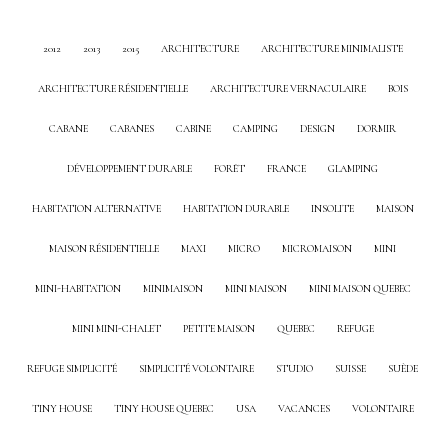
2012
2013
2015
ARCHITECTURE
ARCHITECTURE MINIMALISTE
ARCHITECTURE RÉSIDENTIELLE
ARCHITECTURE VERNACULAIRE
BOIS
CABANE
CABANES
CABINE
CAMPING
DESIGN
DORMIR
DÉVELOPPEMENT DURABLE
FORÊT
FRANCE
GLAMPING
HABITATION ALTERNATIVE
HABITATION DURABLE
INSOLITE
MAISON
MAISON RÉSIDENTIELLE
MAXI
MICRO
MICROMAISON
MINI
MINI-HABITATION
MINIMAISON
MINI MAISON
MINI MAISON QUEBEC
MINI MINI-CHALET
PETITE MAISON
QUEBEC
REFUGE
REFUGE SIMPLICITÉ
SIMPLICITÉ VOLONTAIRE
STUDIO
SUISSE
SUÈDE
TINY HOUSE
TINY HOUSE QUEBEC
USA
VACANCES
VOLONTAIRE