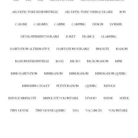
ARCHITECTURE RÉSIDENTIELLE
ARCHITECTURE VERNACULAIRE
BOIS
CABANE
CABANES
CABINE
CAMPING
DESIGN
DORMIR
DÉVELOPPEMENT DURABLE
FORÊT
FRANCE
GLAMPING
HABITATION ALTERNATIVE
HABITATION DURABLE
INSOLITE
MAISON
MAISON RÉSIDENTIELLE
MAXI
MICRO
MICROMAISON
MINI
MINI-HABITATION
MINIMAISON
MINI MAISON
MINI MAISON QUEBEC
MINI MINI-CHALET
PETITE MAISON
QUEBEC
REFUGE
REFUGE SIMPLICITÉ
SIMPLICITÉ VOLONTAIRE
STUDIO
SUISSE
SUÈDE
TINY HOUSE
TINY HOUSE QUEBEC
USA
VACANCES
VOLONTAIRE