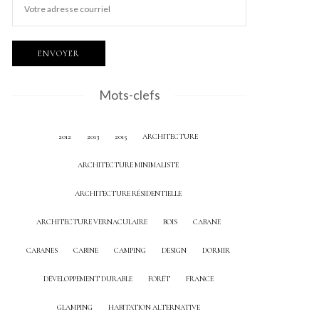
Mots-clefs
2012
2013
2015
ARCHITECTURE
ARCHITECTURE MINIMALISTE
ARCHITECTURE RÉSIDENTIELLE
ARCHITECTURE VERNACULAIRE
BOIS
CABANE
CABANES
CABINE
CAMPING
DESIGN
DORMIR
DÉVELOPPEMENT DURABLE
FORÊT
FRANCE
GLAMPING
HABITATION ALTERNATIVE