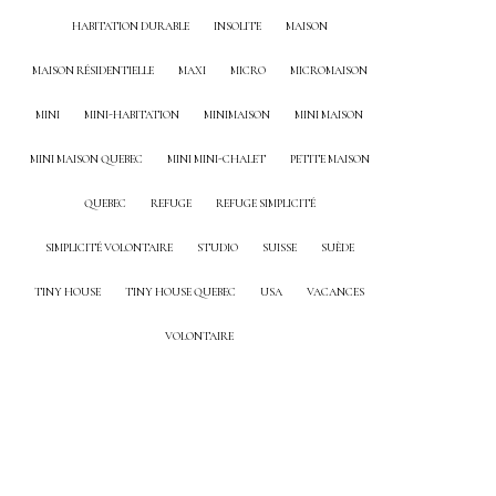
HABITATION DURABLE
INSOLITE
MAISON
MAISON RÉSIDENTIELLE
MAXI
MICRO
MICROMAISON
MINI
MINI-HABITATION
MINIMAISON
MINI MAISON
MINI MAISON QUEBEC
MINI MINI-CHALET
PETITE MAISON
QUEBEC
REFUGE
REFUGE SIMPLICITÉ
SIMPLICITÉ VOLONTAIRE
STUDIO
SUISSE
SUÈDE
TINY HOUSE
TINY HOUSE QUEBEC
USA
VACANCES
VOLONTAIRE