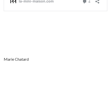
Marie Chatard
MAISON BI-GÉNÉRATIONNELLE
MAISON INTERGÉNÉRATIONNELLE
MINI MAISON À ARUNDEL
MINI MAISON À DIXVILLE
MINI MAISON À FARNHAM
MINI MAISON À GORE
MINI MAISON À GRANBY
MINI MAISON À KNOWLTON