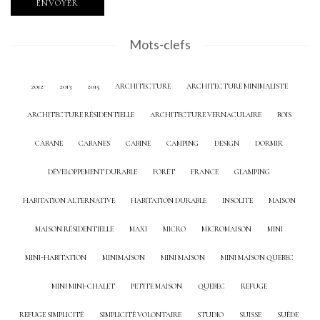
Mots-clefs
2012
2013
2015
ARCHITECTURE
ARCHITECTURE MINIMALISTE
ARCHITECTURE RÉSIDENTIELLE
ARCHITECTURE VERNACULAIRE
BOIS
CABANE
CABANES
CABINE
CAMPING
DESIGN
DORMIR
DÉVELOPPEMENT DURABLE
FORÊT
FRANCE
GLAMPING
HABITATION ALTERNATIVE
HABITATION DURABLE
INSOLITE
MAISON
MAISON RÉSIDENTIELLE
MAXI
MICRO
MICROMAISON
MINI
MINI-HABITATION
MINIMAISON
MINI MAISON
MINI MAISON QUEBEC
MINI MINI-CHALET
PETITE MAISON
QUEBEC
REFUGE
REFUGE SIMPLICITÉ
SIMPLICITÉ VOLONTAIRE
STUDIO
SUISSE
SUÈDE