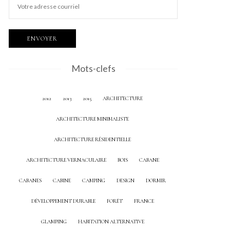
Mots-clefs
2012
2013
2015
ARCHITECTURE
ARCHITECTURE MINIMALISTE
ARCHITECTURE RÉSIDENTIELLE
ARCHITECTURE VERNACULAIRE
BOIS
CABANE
CABANES
CABINE
CAMPING
DESIGN
DORMIR
DÉVELOPPEMENT DURABLE
FORÊT
FRANCE
GLAMPING
HABITATION ALTERNATIVE