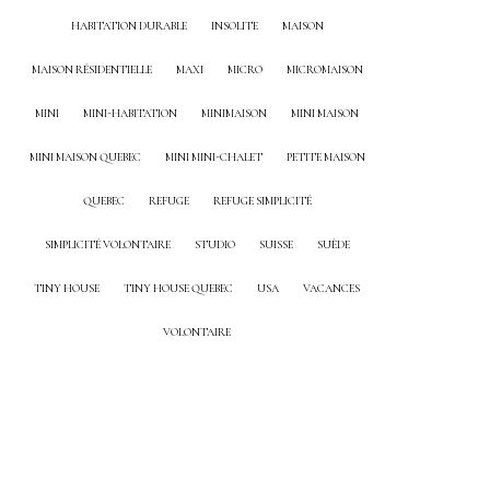
HABITATION DURABLE
INSOLITE
MAISON
MAISON RÉSIDENTIELLE
MAXI
MICRO
MICROMAISON
MINI
MINI-HABITATION
MINIMAISON
MINI MAISON
MINI MAISON QUEBEC
MINI MINI-CHALET
PETITE MAISON
QUEBEC
REFUGE
REFUGE SIMPLICITÉ
SIMPLICITÉ VOLONTAIRE
STUDIO
SUISSE
SUÈDE
TINY HOUSE
TINY HOUSE QUEBEC
USA
VACANCES
VOLONTAIRE