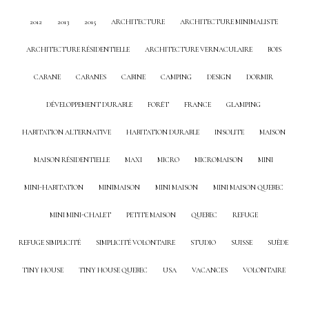
2012
2013
2015
ARCHITECTURE
ARCHITECTURE MINIMALISTE
ARCHITECTURE RÉSIDENTIELLE
ARCHITECTURE VERNACULAIRE
BOIS
CABANE
CABANES
CABINE
CAMPING
DESIGN
DORMIR
DÉVELOPPEMENT DURABLE
FORÊT
FRANCE
GLAMPING
HABITATION ALTERNATIVE
HABITATION DURABLE
INSOLITE
MAISON
MAISON RÉSIDENTIELLE
MAXI
MICRO
MICROMAISON
MINI
MINI-HABITATION
MINIMAISON
MINI MAISON
MINI MAISON QUEBEC
MINI MINI-CHALET
PETITE MAISON
QUEBEC
REFUGE
REFUGE SIMPLICITÉ
SIMPLICITÉ VOLONTAIRE
STUDIO
SUISSE
SUÈDE
TINY HOUSE
TINY HOUSE QUEBEC
USA
VACANCES
VOLONTAIRE