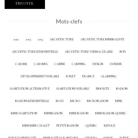
Mots-clefs
2012
2013
2015
ARCHITECTURE
ARCHITECTURE MINIMALISTE
ARCHITECTURE RÉSIDENTIELLE
ARCHITECTURE VERNACULAIRE
BOIS
CABANE
CABANES
CABINE
CAMPING
DESIGN
DORMIR
DÉVELOPPEMENT DURABLE
FORÊT
FRANCE
GLAMPING
HABITATION ALTERNATIVE
HABITATION DURABLE
INSOLITE
MAISON
MAISON RÉSIDENTIELLE
MAXI
MICRO
MICROMAISON
MINI
MINI-HABITATION
MINIMAISON
MINI MAISON
MINI MAISON QUEBEC
MINI MINI-CHALET
PETITE MAISON
QUEBEC
REFUGE
REFUGE SIMPLICITÉ
SIMPLICITÉ VOLONTAIRE
STUDIO
SUISSE
SUÈDE